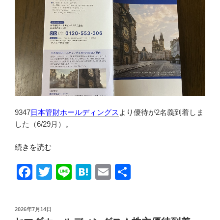
o
の
k
9347
日本管財ホールディングス
より優待が2名義到着しま
した（6/29月）。
“日
続きを読む
本
F
T
Li
H
E
共
管
財
a
wi
n
at
m
有
ホ
c
tt
e
e
ail
ー
投
2026年7月14日
e
er
n
ル
稿