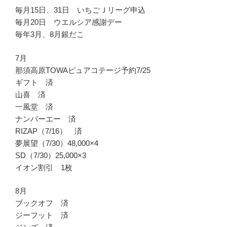
毎月15日、31日 いちごＪリーグ申込
毎月20日 ウエルシア感謝デー
毎年3月、8月銀だこ
7月
那須高原TOWAピュアコテージ予約7/25
ギフト 済
山喜 済
一風堂 済
ナンバーエー 済
RIZAP（7/16） 済
夢展望（7/30）48,000×4
SD（7/30）25,000×3
イオン割引 1枚
8月
ブックオフ 済
ジーフット 済