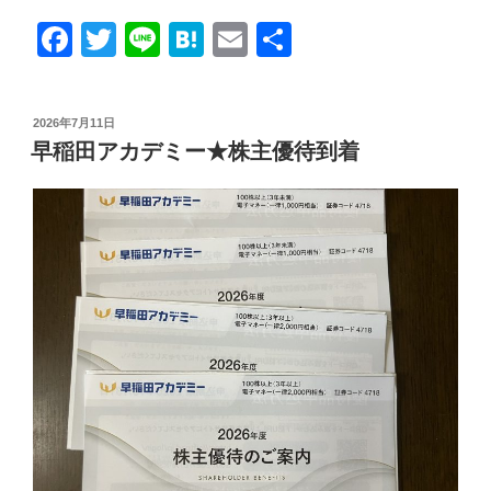
マ
F
T
Li
H
E
共
ダ
ホ
a
wi
n
at
m
有
ー
c
tt
e
e
ail
ル
投
2026年7月11日
e
er
n
デ
稿
早稲田アカデミー★株主優待到着
日:
ィ
b
a
ン
o
グ
o
ス
★
k
株
主
優
待
到
着”
の