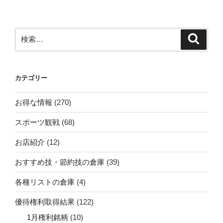
o
ペ
ナ
待
ー
o
到
ビ
ジ
検
着”
k
検
ゲ
索
索:
の
ー
シ
カテゴリー
ョ
ン
お得な情報
(270)
スポーツ観戦
(68)
お店紹介
(12)
おすすめ技・節約技の倉庫
(39)
各種リストの倉庫
(4)
優待権利取得結果
(122)
1月権利銘柄
(10)