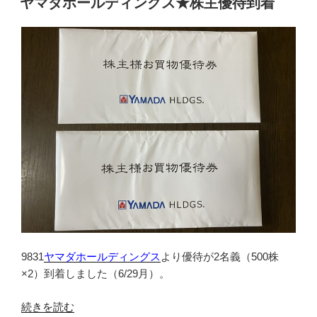
ヤマダホールディングス★株主優待到着
日:
デ
b
a
ィ
o
ン
o
グ
ス
k
★
株
主
優
待
到
着”
の
9831
ヤマダホールディングス
より優待が2名義（500株
×2）到着しました（6/29月）。
“ヤ
続きを読む