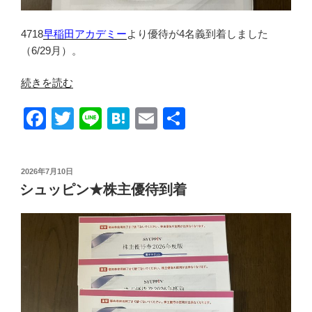
4718
早稲田アカデミー
より優待が4名義到着しました
（6/29月）。
“早
続きを読む
稲
F
T
Li
H
E
共
田
ア
a
wi
n
at
m
有
カ
c
tt
e
e
ail
デ
投
2026年7月10日
e
er
n
ミ
稿
シュッピン★株主優待到着
日:
ー
b
a
★
o
株
o
主
優
k
待
到