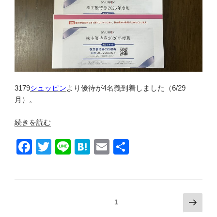
着”
の
3179
シュッピン
より優待が4名義到着しました（6/29
月）。
“シ
続きを読む
ュ
F
T
Li
H
E
共
ッ
ピ
a
wi
n
at
m
有
ン
c
tt
e
e
ail
★
e
er
n
株
投
次
固定ページ
1
主
b
a
の
稿
優