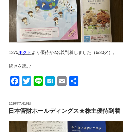
1379
ホクト
より優待が2名義到着しました（6/30火）。
“ホ
続きを読む
ク
F
T
Li
H
E
共
ト
★
a
wi
n
at
m
有
株
c
tt
e
e
ail
主
投
2026年7月16日
e
er
n
優
稿
日本管財ホールディングス★株主優待到着
日:
待
b
a
到
o
着”