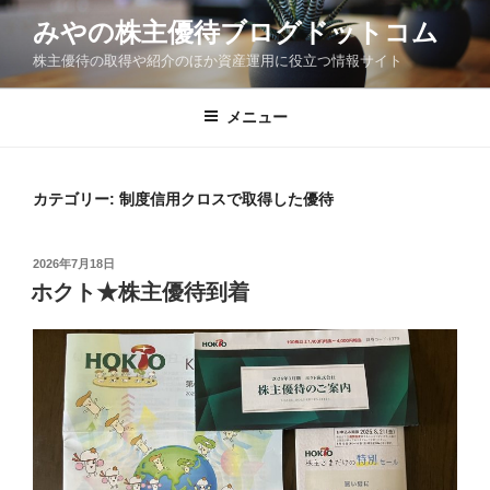
コ
みやの株主優待ブログドットコム
ン
株主優待の取得や紹介のほか資産運用に役立つ情報サイト
テ
ン
ツ
メニュー
へ
ス
キ
カテゴリー:
制度信用クロスで取得した優待
ッ
プ
投
2026年7月18日
稿
ホクト★株主優待到着
日: