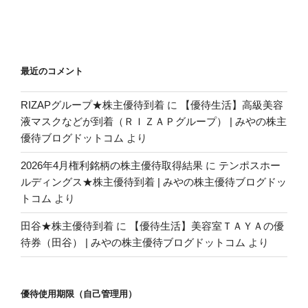
最近のコメント
RIZAPグループ★株主優待到着
に
【優待生活】高級美容
液マスクなどが到着（ＲＩＺＡＰグループ） | みやの株主
優待ブログドットコム
より
2026年4月権利銘柄の株主優待取得結果
に
テンポスホー
ルディングス★株主優待到着 | みやの株主優待ブログドッ
トコム
より
田谷★株主優待到着
に
【優待生活】美容室ＴＡＹＡの優
待券（田谷） | みやの株主優待ブログドットコム
より
優待使用期限（自己管理用）