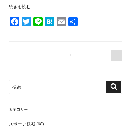
ッ
“【優
続きを読む
ト、
待
イ
F
T
Li
H
E
共
生
オ
活】
a
wi
n
at
m
有
ン、
株
c
tt
e
e
ail
イ
主
オ
e
er
n
優
ン
投
次
固定ページ
1
待
b
a
北
の
稿
券
o
海
ペ
ナ
と
道、
ー
o
引
ビ
コ
ジ
検
換
k
検
ゲ
ロ
索
索:
え
ー
ワ
（ユ
イ
シ
ナ
ド）、”
カテゴリー
ョ
イ
の
ン
テ
スポーツ観戦
(68)
ッ