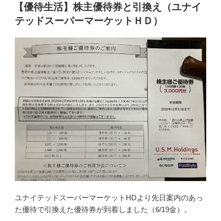
e
er
n
ぱ
稿
【優待生活】株主優待券と引換え（ユナイ
日:
寿
b
a
テッドスーパーマーケットＨＤ）
司
o
の
o
ラ
ン
k
チ
と
イ
オ
ン
で
靴
を
購
入
（ジ
ユナイテッドスーパーマーケットHDより先日案内のあっ
ー
た優待で引換えた優待券が到着しました（6/19金）。
フ