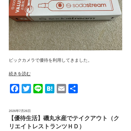
ビックカメラで優待を利用してきました。
“【優
続きを読む
待
F
T
Li
H
E
共
生
活】
a
wi
n
at
m
有
ソ
c
tt
e
e
ail
ー
投
2026年7月26日
e
er
n
ダ
稿
【優待生活】磯丸水産でテイクアウト（ク
日:
ス
b
a
リエイトレストランツＨＤ）
ト