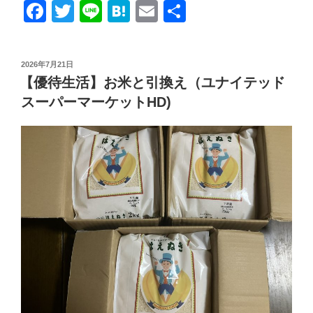
ラ）”
F
T
Li
H
E
共
生
の
活】
a
wi
n
at
m
有
磯
c
tt
e
e
ail
丸
投
2026年7月21日
e
er
n
水
稿
【優待生活】お米と引換え（ユナイテッド
日:
産
b
a
スーパーマーケットHD)
で
o
テ
o
イ
ク
k
ア
ウ
ト
（ク
リ
エ
イ
ト
レ