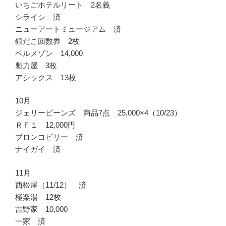
いちごホテルリート 2名義
シライシ 済
ニューアートミュージアム 済
銀だこ回数券 2枚
ベルメゾン 14,000
魁力屋 3枚
アシックス 13枚
10月
ジェリービーンズ 商品7点 25,000×4（10/23）
ＲＦ１ 12,000円
ブロンコビリー 済
ナイガイ 済
11月
西松屋（11/12） 済
極楽湯 12枚
吉野家 10,000
一家 済