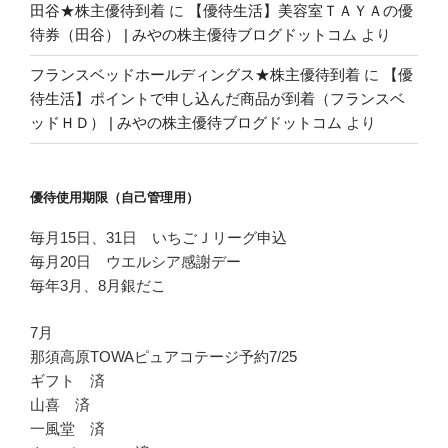
田谷★株主優待到着
に
【優待生活】美容室ＴＡＹＡの優
待券（田谷） | みやの株主優待ブログドットコム
より
フランスベッドホールディングス★株主優待到着
に
【優
待生活】ポイントで申し込んだ商品が到着（フランスベ
ッドＨＤ） | みやの株主優待ブログドットコム
より
優待使用期限（自己管理用）
毎月15日、31日 いちごＪリーグ申込
毎月20日 ウエルシア感謝デー
毎年3月、8月銀だこ
7月
那須高原TOWAピュアコテージ予約7/25
ギフト 済
山喜 済
一風堂 済