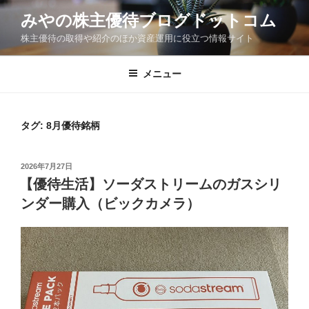
コ
みやの株主優待ブログドットコム
ン
株主優待の取得や紹介のほか資産運用に役立つ情報サイト
テ
ン
ツ
メニュー
へ
ス
キ
タグ:
8月優待銘柄
ッ
プ
投
2026年7月27日
稿
【優待生活】ソーダストリームのガスシリ
日:
ンダー購入（ビックカメラ）