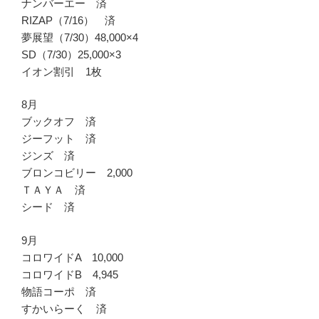
ナンバーエー 済
RIZAP（7/16） 済
夢展望（7/30）48,000×4
SD（7/30）25,000×3
イオン割引 1枚
8月
ブックオフ 済
ジーフット 済
ジンズ 済
ブロンコビリー 2,000
ＴＡＹＡ 済
シード 済
9月
コロワイドA 10,000
コロワイドB 4,945
物語コーポ 済
すかいらーく 済