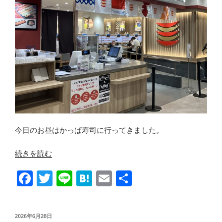
ッ
ド
ス
ー
パ
ー
マ
ー
ケ
ッ
ト
今日のお昼はかっぱ寿司に行ってきました。
HD)”
の
“【優
続きを読む
待
F
T
Li
H
E
共
生
活】
a
wi
n
at
m
有
か
c
tt
e
e
ail
っ
投
2026年6月28日