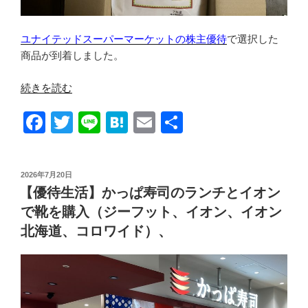
ス
ト
ユナイテッドスーパーマーケットの株主優待
で選択した
ラ
商品が到着しました。
ン
ツ
“【優
続きを読む
Ｈ
待
Ｄ）”
F
T
Li
H
E
共
生
の
活】
a
wi
n
at
m
有
お
c
tt
e
e
ail
米
投
2026年7月20日
e
er
n
と
稿
【優待生活】かっぱ寿司のランチとイオン
日:
引
b
a
で靴を購入（ジーフット、イオン、イオン
換
o
北海道、コロワイド）、
え
o
（ユ
ナ
k
イ
テ