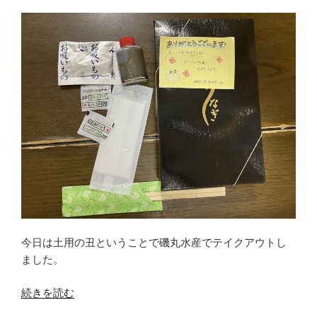
o
リ
o
ー
ム
k
の
ガ
ス
シ
リ
ン
ダ
ー
購
入
（ビ
今日は土用の丑ということで磯丸水産でテイクアウトし
ッ
ました。
ク
カ
“【優
続きを読む
メ
待