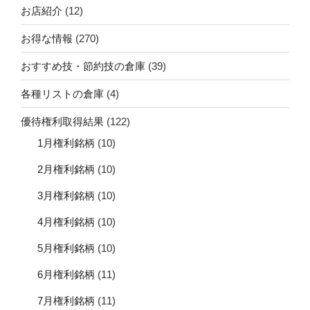
ド
お店紹介
(12)
ス
ー
お得な情報
(270)
パ
おすすめ技・節約技の倉庫
(39)
ー
マ
各種リストの倉庫
(4)
ー
ケ
優待権利取得結果
(122)
ッ
1月権利銘柄
(10)
ト
2月権利銘柄
(10)
Ｈ
Ｄ）”
3月権利銘柄
(10)
の
4月権利銘柄
(10)
5月権利銘柄
(10)
6月権利銘柄
(11)
7月権利銘柄
(11)