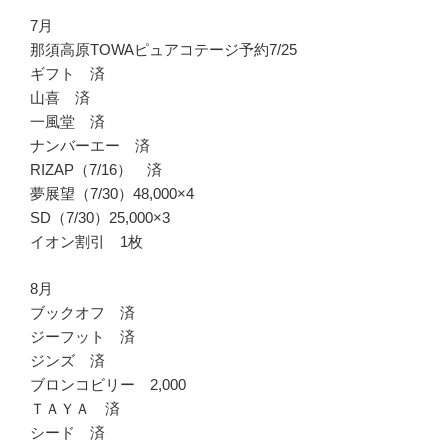
7月
那須高原TOWAピュアコテージ予約7/25
ギフト 済
山喜 済
一風堂 済
ナンバーエー 済
RIZAP（7/16） 済
夢展望（7/30）48,000×4
SD（7/30）25,000×3
イオン割引 1枚
8月
ブックオフ 済
ジーフット 済
ジンズ 済
ブロンコビリー 2,000
ＴＡＹＡ 済
シード 済