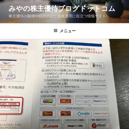
コ
みやの株主優待ブログドットコム
ン
株主優待の取得や紹介のほか資産運用に役立つ情報サイト
テ
ン
ツ
メニュー
へ
ス
キ
ッ
プ