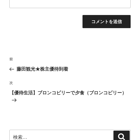
投
前
前
稿
の
藤田観光★株主優待到着
ナ
投
ビ
稿
次
次
ゲ
の
【優待生活】ブロンコビリーで夕食（ブロンコビリー）
投
ー
稿
シ
ョ
ン
検
検
索