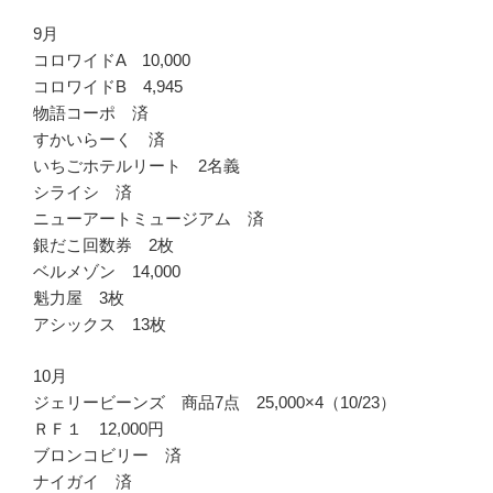
9月
コロワイドA 10,000
コロワイドB 4,945
物語コーポ 済
すかいらーく 済
いちごホテルリート 2名義
シライシ 済
ニューアートミュージアム 済
銀だこ回数券 2枚
ベルメゾン 14,000
魁力屋 3枚
アシックス 13枚
10月
ジェリービーンズ 商品7点 25,000×4（10/23）
ＲＦ１ 12,000円
ブロンコビリー 済
ナイガイ 済