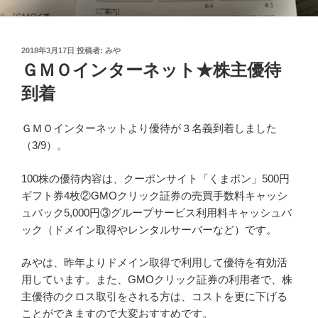
投
2018年3月17日
投稿者:
みや
稿
ＧＭＯインターネット★株主優待
日:
到着
ＧＭＯインターネットより優待が３名義到着しました
（3/9）。
100株の優待内容は、クーポンサイト「くまポン」500円
ギフト券4枚②GMOクリック証券の売買手数料キャッシ
ュバック5,000円③グループサービス利用料キャッシュバ
ック（ドメイン取得やレンタルサーバーなど）です。
みやは、昨年よりドメイン取得で利用して優待を有効活
用しています。また、GMOクリック証券の利用者で、株
主優待のクロス取引をされる方は、コストを更に下げる
ことができますので大変おすすめです。