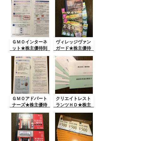
ＧＭＯインターネ
ヴィレッジヴァン
ット★株主優待到
ガード★株主優待
着
到着
ＧＭＯアドパート
クリエイトレスト
ナーズ★株主優待
ランツＨＤ★株主
到着
優待到着