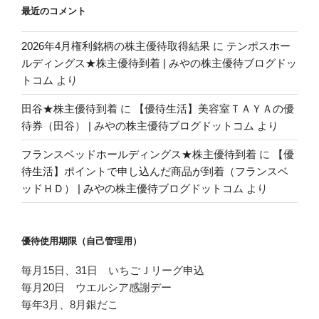
最近のコメント
2026年4月権利銘柄の株主優待取得結果
に
テンポスホー
ルディングス★株主優待到着 | みやの株主優待ブログドッ
トコム
より
田谷★株主優待到着
に
【優待生活】美容室ＴＡＹＡの優
待券（田谷） | みやの株主優待ブログドットコム
より
フランスベッドホールディングス★株主優待到着
に
【優
待生活】ポイントで申し込んだ商品が到着（フランスベ
ッドＨＤ） | みやの株主優待ブログドットコム
より
優待使用期限（自己管理用）
毎月15日、31日 いちごＪリーグ申込
毎月20日 ウエルシア感謝デー
毎年3月、8月銀だこ