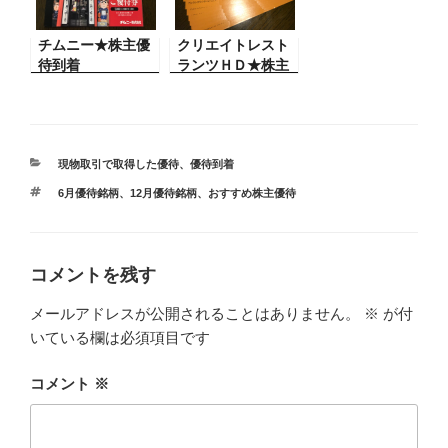
チムニー★株主優
クリエイトレスト
待到着
ランツＨＤ★株主
優待到着
カ
現物取引で取得した優待
、
優待到着
テ
タ
6月優待銘柄
、
12月優待銘柄
、
おすすめ株主優待
ゴ
グ
リ
ー
コメントを残す
メールアドレスが公開されることはありません。
※
が付
いている欄は必須項目です
コメント
※