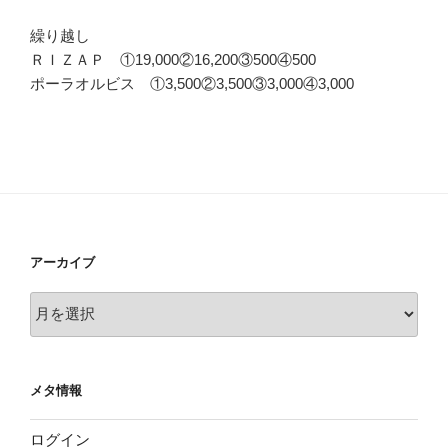
繰り越し
ＲＩＺＡＰ ①19,000②16,200③500④500
ポーラオルビス ①3,500②3,500③3,000④3,000
アーカイブ
ア
ー
カ
イ
メタ情報
ブ
ログイン