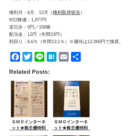
権利月：6月、12月（
権利取得状況
）
9/22株価：1,977円
逆日歩：0円／100株
配当金：12円（年間23円）
利回り：6.6％（年間13.1％）※優待は12,000円で換算。
F
T
Li
H
E
共
a
wi
n
at
m
有
Related Posts:
c
tt
e
e
ail
e
er
n
b
a
o
o
ＧＭＯインターネ
k
ＧＭＯインターネ
ット★株主優待到
ット★株主優待到
着
着