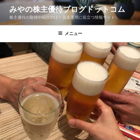
コ
みやの株主優待ブログドットコム
ン
株主優待の取得や紹介のほか資産運用に役立つ情報サイト
テ
ン
ツ
メニュー
へ
ス
キ
ッ
プ