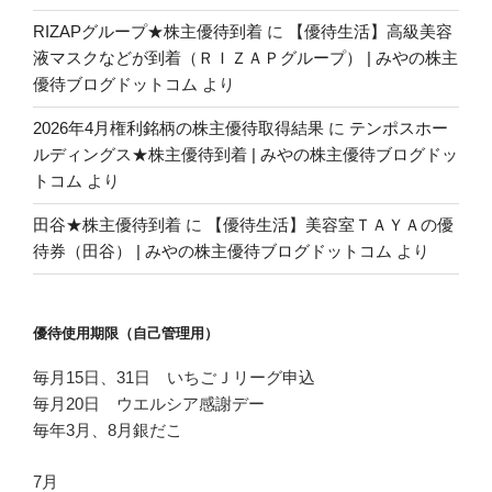
RIZAPグループ★株主優待到着
に
【優待生活】高級美容
液マスクなどが到着（ＲＩＺＡＰグループ） | みやの株主
優待ブログドットコム
より
2026年4月権利銘柄の株主優待取得結果
に
テンポスホー
ルディングス★株主優待到着 | みやの株主優待ブログドッ
トコム
より
田谷★株主優待到着
に
【優待生活】美容室ＴＡＹＡの優
待券（田谷） | みやの株主優待ブログドットコム
より
優待使用期限（自己管理用）
毎月15日、31日 いちごＪリーグ申込
毎月20日 ウエルシア感謝デー
毎年3月、8月銀だこ
7月