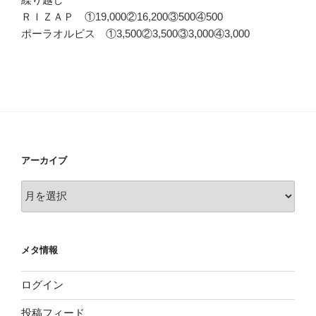
ＲＩＺＡＰ ①19,000②16,200③500④500
ポーラオルビス ①3,500②3,500③3,000④3,000
アーカイブ
ア
ー
カ
イ
メタ情報
ブ
ログイン
投稿フィード