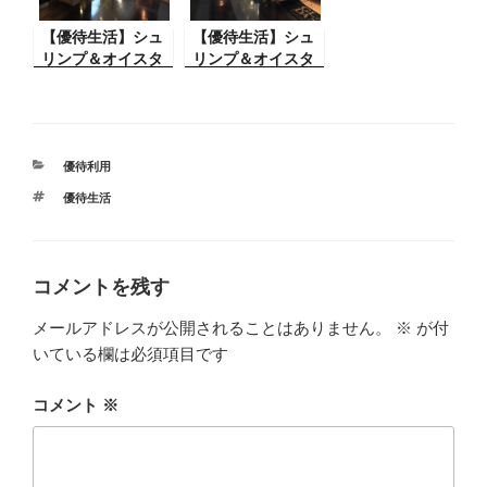
【優待生活】シュ
【優待生活】シュ
リンプ＆オイスタ
リンプ＆オイスタ
ーバー（ゼネラル
ーバーで飲み会
オイスター）
（ゼネラルオイス
ター）
カ
優待利用
テ
タ
優待生活
ゴ
グ
リ
ー
コメントを残す
メールアドレスが公開されることはありません。
※
が付
いている欄は必須項目です
コメント
※