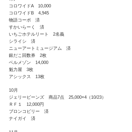
コロワイドA 10,000
コロワイドB 4,945
物語コーポ 済
すかいらーく 済
いちごホテルリート 2名義
シライシ 済
ニューアートミュージアム 済
銀だこ回数券 2枚
ベルメゾン 14,000
魁力屋 3枚
アシックス 13枚
10月
ジェリービーンズ 商品7点 25,000×4（10/23）
ＲＦ１ 12,000円
ブロンコビリー 済
ナイガイ 済