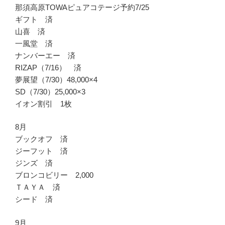
那須高原TOWAピュアコテージ予約7/25
ギフト 済
山喜 済
一風堂 済
ナンバーエー 済
RIZAP（7/16） 済
夢展望（7/30）48,000×4
SD（7/30）25,000×3
イオン割引 1枚
8月
ブックオフ 済
ジーフット 済
ジンズ 済
ブロンコビリー 2,000
ＴＡＹＡ 済
シード 済
9月