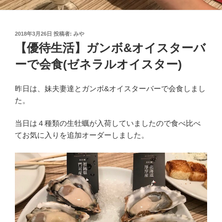
投
2018年3月26日
投稿者:
みや
稿
【優待生活】ガンボ&オイスターバ
日:
ーで会食(ゼネラルオイスター)
昨日は、妹夫妻達とガンボ&オイスターバーで会食しまし
た。
当日は４種類の生牡蠣が入荷していましたので食べ比べ
てお気に入りを追加オーダーしました。