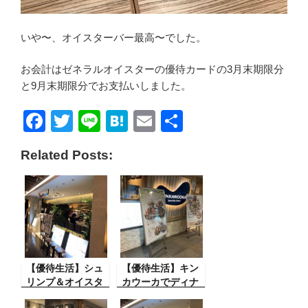
いや〜、オイスターバー最高〜でした。
お会計はゼネラルオイスターの優待カードの3月末期限分
と9月末期限分でお支払いしました。
F
T
Li
H
E
共
a
wi
n
at
m
有
Related Posts:
c
tt
e
e
ail
e
er
n
b
a
o
o
【優待生活】シュ
k
【優待生活】キン
リンプ＆オイスタ
カウーカでディナ
ーバー、ジーンズ
ー（ゼネラルオイ