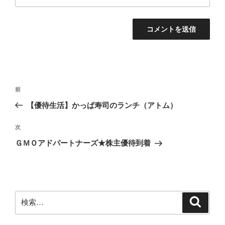
投
前
前
稿
の
【優待生活】かっぱ寿司のランチ（アトム）
ナ
投
ビ
稿
次
次
ゲ
の
ＧＭＯアドパートナーズ★株主優待到着
投
ー
稿
シ
ョ
ン
検
検
索
索: