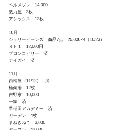
ベルメゾン 14,000
魁力屋 3枚
アシックス 13枚
10月
ジェリービーンズ 商品7点 25,000×4（10/23）
ＲＦ１ 12,000円
ブロンコビリー 済
ナイガイ 済
11月
西松屋（11/12） 済
極楽湯 12枚
吉野家 10,000
一家 済
早稲田アカデミー 済
ガーデン 4枚
まねきねこ 3,000
ヤーマン 49,000