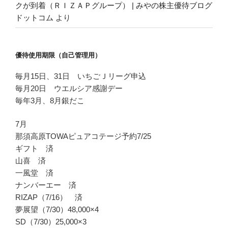
クが到着（ＲＩＺＡＰグループ） | みやの株主優待ブログ
ドットコム
より
優待使用期限（自己管理用）
毎月15日、31日 いちごＪリーグ申込
毎月20日 ウエルシア感謝デー
毎年3月、8月銀だこ
7月
那須高原TOWAピュアコテージ予約7/25
ギフト 済
山喜 済
一風堂 済
ナンバーエー 済
RIZAP（7/16） 済
夢展望（7/30）48,000×4
SD（7/30）25,000×3