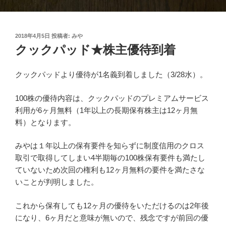
投
2018年4月5日
投稿者:
みや
稿
クックパッド★株主優待到着
日:
クックパッドより優待が1名義到着しました（3/28水）。
100株の優待内容は、クックパッドのプレミアムサービス
利用が6ヶ月無料（1年以上の長期保有株主は12ヶ月無
料）となります。
みやは１年以上の保有要件を知らずに制度信用のクロス
取引で取得してしまい4半期毎の100株保有要件も満たし
ていないため次回の権利も12ヶ月無料の要件を満たさな
いことが判明しました。
これから保有しても12ヶ月の優待をいただけるのは2年後
になり、6ヶ月だと意味が無いので、残念ですが前回の優