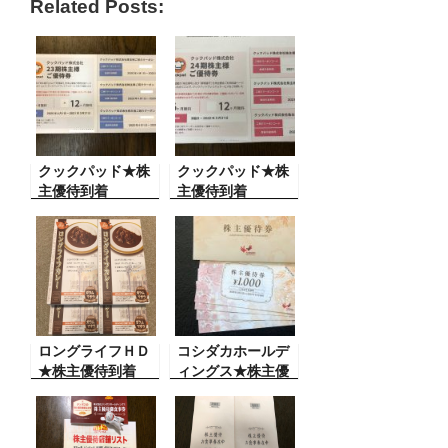
Related Posts:
c
tt
e
e
ail
e
er
n
b
a
o
o
クックパッド★株
k
クックパッド★株
主優待到着
主優待到着
ロングライフＨＤ
コシダカホールデ
★株主優待到着
ィングス★株主優
待到着