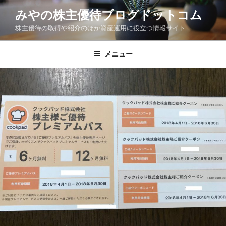
コ
みやの株主優待ブログドットコム
ン
株主優待の取得や紹介のほか資産運用に役立つ情報サイト
テ
ン
ツ
メニュー
へ
ス
キ
ッ
プ