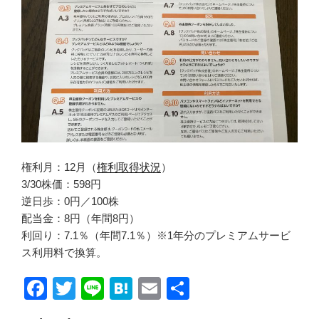
権利月：12月（
権利取得状況
）
3/30株価：598円
逆日歩：0円／100株
配当金：8円（年間8円）
利回り：7.1％（年間7.1％）※1年分のプレミアムサービ
ス利用料で換算。
F
T
Li
H
E
共
a
wi
n
at
m
有