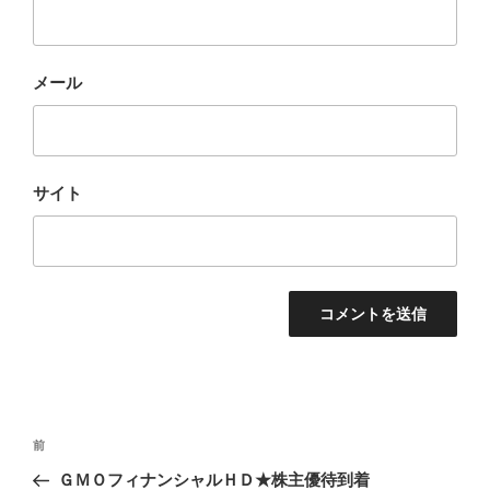
メール
サイト
投
前
前
稿
の
ＧＭＯフィナンシャルＨＤ★株主優待到着