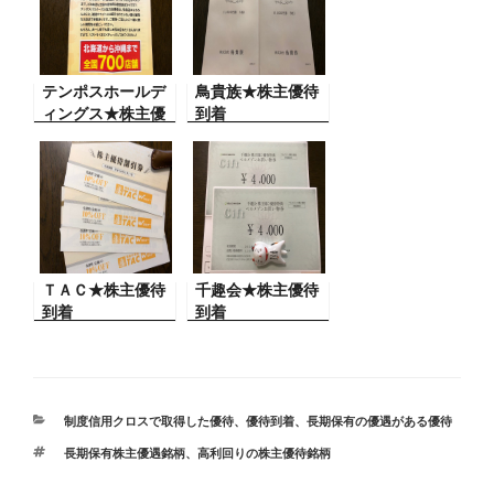
テンポスホールデ
鳥貴族★株主優待
ィングス★株主優
到着
待到着
ＴＡＣ★株主優待
千趣会★株主優待
到着
到着
カ
制度信用クロスで取得した優待
、
優待到着
、
長期保有の優遇がある優待
テ
タ
長期保有株主優遇銘柄
、
高利回りの株主優待銘柄
ゴ
グ
リ