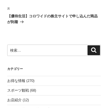
ナ
投
ビ
稿
次
次
ゲ
の
【優待生活】コロワイドの株主サイトで申し込んだ商品
投
ー
が到着
稿
シ
ョ
ン
検
検
索
索:
カテゴリー
お得な情報
(270)
スポーツ観戦
(68)
お店紹介
(12)