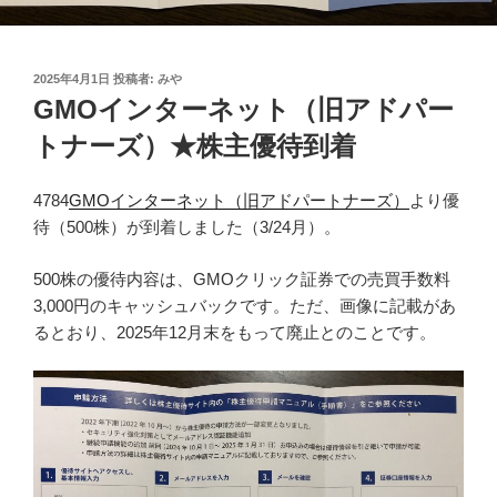
投
2025年4月1日
投稿者:
みや
稿
GMOインターネット（旧アドパー
日:
トナーズ）★株主優待到着
4784
GMOインターネット（旧アドパートナーズ）
より優
待（500株）が到着しました（3/24月）。
500株の優待内容は、GMOクリック証券での売買手数料
3,000円のキャッシュバックです。ただ、画像に記載があ
るとおり、2025年12月末をもって廃止とのことです。