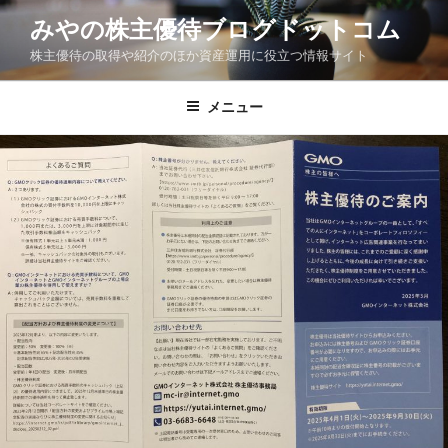
コ
みやの株主優待ブログドットコム
ン
株主優待の取得や紹介のほか資産運用に役立つ情報サイト
テ
ン
ツ
メニュー
へ
ス
キ
ッ
プ