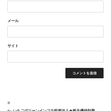
メール
サイト
投
前
前
稿
の
いちごグリーンインフラ投資法人★株主優待到着