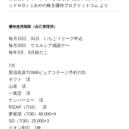
ッドＨＤ） | みやの株主優待ブログドットコム
より
優待使用期限（自己管理用）
毎月15日、31日 いちごＪリーグ申込
毎月20日 ウエルシア感謝デー
毎年3月、8月銀だこ
7月
那須高原TOWAピュアコテージ予約7/25
ギフト 済
山喜 済
一風堂 済
ナンバーエー 済
RIZAP（7/16） 済
夢展望（7/30）48,000×4
SD（7/30）25,000×3
イオン割引 1枚