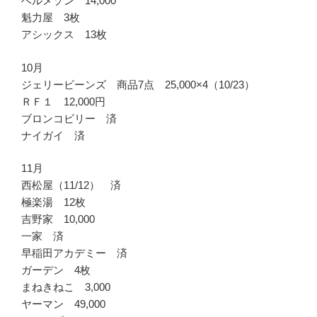
ベルメゾン 14,000
魁力屋 3枚
アシックス 13枚
10月
ジェリービーンズ 商品7点 25,000×4（10/23）
ＲＦ１ 12,000円
ブロンコビリー 済
ナイガイ 済
11月
西松屋（11/12） 済
極楽湯 12枚
吉野家 10,000
一家 済
早稲田アカデミー 済
ガーデン 4枚
まねきねこ 3,000
ヤーマン 49,000