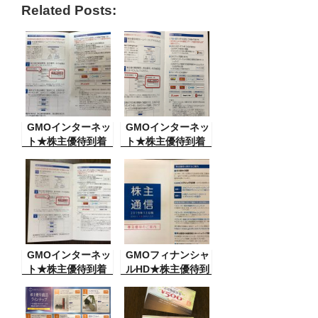
Related Posts:
c
tt
e
e
ail
e
er
n
b
a
o
o
GMOインターネッ
k
GMOインターネッ
ト★株主優待到着
ト★株主優待到着
GMOインターネッ
GMOフィナンシャ
ト★株主優待到着
ルHD★株主優待到
着