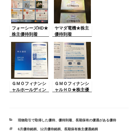
フォーシーズHD★
ヤマダ電機★株主
株主優待到着
優待到着
ＧＭＯフィナンシ
ＧＭＯフィナンシ
ャルホールディン
ャルＨＤ★株主優
グス★株主優待到
待到着
着
カ
現物取引で取得した優待
、
優待到着
、
長期保有の優遇がある優待
テ
タ
6月優待銘柄
、
12月優待銘柄
、
長期保有株主優遇銘柄
ゴ
グ
リ