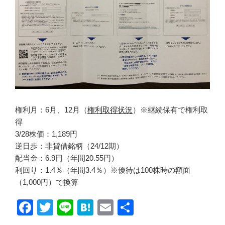
権利月：6月、12月（
権利取得状況
）※継続保有で権利取
得
3/28株価：1,189円
逆日歩：非貸借銘柄（24/12期）
配当金：6.9円（年間20.55円）
利回り：1.4％（年間3.4％）※優待は100株時の額面
（1,000円）で換算
F
T
Li
H
E
共
a
wi
n
at
m
有