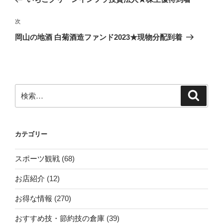
ナ
投
ビ
稿
次
次
ゲ
の
岡山の地酒 白菊酒造ファンド2023★現物分配到着
投
ー
稿
シ
ョ
ン
検
検
索
索:
カテゴリー
スポーツ観戦
(68)
お店紹介
(12)
お得な情報
(270)
おすすめ技・節約技の倉庫
(39)