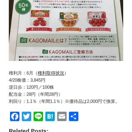
権利月：6月（
権利取得状況
）
4/20株価：3,845円
逆日歩：120円／100株
配当金：28円（年間28円）
利回り：1.1％（年間1.1％）※優待品は2,000円で換算。
F
T
Li
H
E
共
a
wi
n
at
m
有
Related Posts: