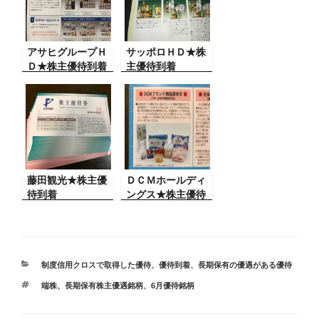
アサヒグループＨ
サッポロＨＤ★株
Ｄ★株主優待到着
主優待到着
藤田観光★株主優
ＤＣＭホールディ
待到着
ングス★株主優待
到着
カ
制度信用クロスで取得した優待
、
優待到着
、
長期保有の優遇がある優待
テ
タ
端株
、
長期保有株主優遇銘柄
、
6月優待銘柄
ゴ
グ
リ
ー