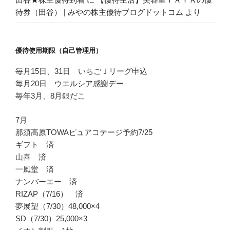
待券（田谷） | みやの株主優待ブログドットコム
より
優待使用期限（自己管理用）
毎月15日、31日 いちごＪリーグ申込
毎月20日 ウエルシア感謝デー
毎年3月、8月銀だこ
7月
那須高原TOWAピュアコテージ予約7/25
ギフト 済
山喜 済
一風堂 済
ナンバーエー 済
RIZAP（7/16） 済
夢展望（7/30）48,000×4
SD（7/30）25,000×3