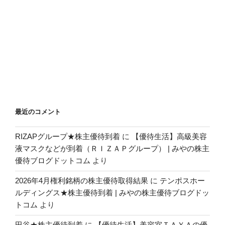
最近のコメント
RIZAPグループ★株主優待到着
に
【優待生活】高級美容
液マスクなどが到着（ＲＩＺＡＰグループ） | みやの株主
優待ブログドットコム
より
2026年4月権利銘柄の株主優待取得結果
に
テンポスホー
ルディングス★株主優待到着 | みやの株主優待ブログドッ
トコム
より
田谷★株主優待到着
に
【優待生活】美容室ＴＡＹＡの優