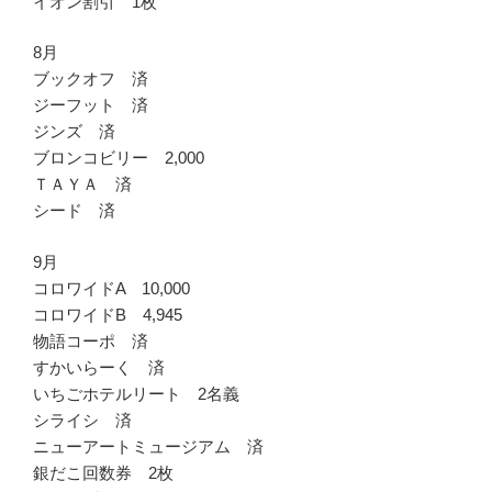
イオン割引 1枚
8月
ブックオフ 済
ジーフット 済
ジンズ 済
ブロンコビリー 2,000
ＴＡＹＡ 済
シード 済
9月
コロワイドA 10,000
コロワイドB 4,945
物語コーポ 済
すかいらーく 済
いちごホテルリート 2名義
シライシ 済
ニューアートミュージアム 済
銀だこ回数券 2枚