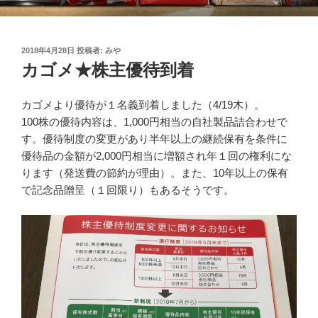
投
2018年4月28日
投稿者:
みや
稿
カゴメ★株主優待到着
日:
カゴメより優待が１名義到着しました（4/19木）。
100株の優待内容は、1,000円相当の自社製品詰合わせで
す。優待制度の変更があり半年以上の継続保有を条件に
優待品の金額が2,000円相当に増額され年１回の権利にな
ります（発送費の節約が理由）。また、10年以上の保有
で記念品贈呈（１回限り）もあるそうです。