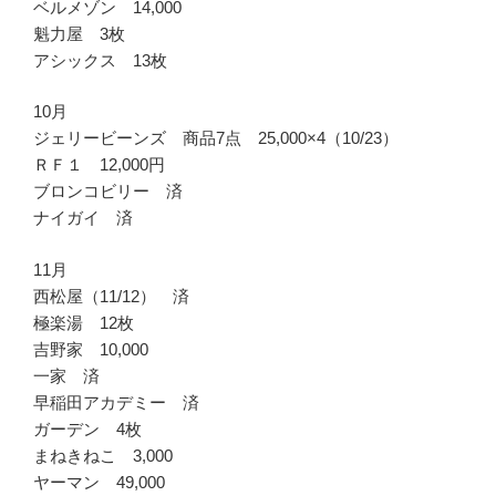
ベルメゾン 14,000
魁力屋 3枚
アシックス 13枚
10月
ジェリービーンズ 商品7点 25,000×4（10/23）
ＲＦ１ 12,000円
ブロンコビリー 済
ナイガイ 済
11月
西松屋（11/12） 済
極楽湯 12枚
吉野家 10,000
一家 済
早稲田アカデミー 済
ガーデン 4枚
まねきねこ 3,000
ヤーマン 49,000