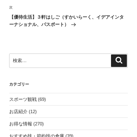
ビ
稿
次
次
ゲ
の
【優待生活】３軒はしご（すかいらーく、イデアインタ
投
ー
ーナショナル、パスポート）
稿
シ
ョ
ン
検
検
索
索:
カテゴリー
スポーツ観戦
(69)
お店紹介
(12)
お得な情報
(270)
おすすめ技・節約技の倉庫
(39)