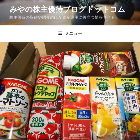
コ
みやの株主優待ブログドットコム
ン
株主優待の取得や紹介のほか資産運用に役立つ情報サイト
テ
ン
ツ
メニュー
へ
ス
キ
ッ
プ