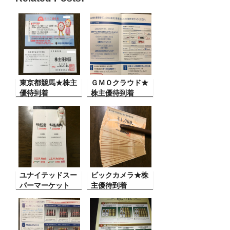
c
tt
e
e
ail
e
er
n
b
a
o
o
東京都競馬★株主
k
ＧＭＯクラウド★
優待到着
株主優待到着
ユナイテッドスー
ビックカメラ★株
パーマーケット
主優待到着
HD★株主優待到着