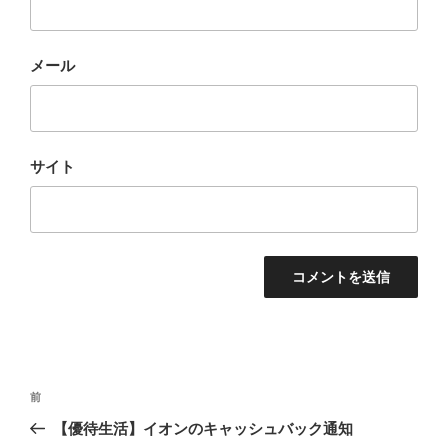
メール
サイト
投
前
前
稿
の
【優待生活】イオンのキャッシュバック通知
ナ
投