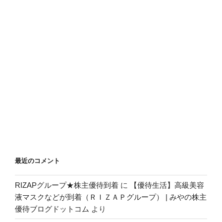
最近のコメント
RIZAPグループ★株主優待到着
に
【優待生活】高級美容
液マスクなどが到着（ＲＩＺＡＰグループ） | みやの株主
優待ブログドットコム
より