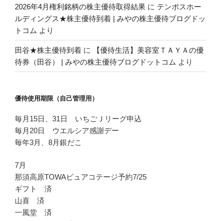
2026年4月権利銘柄の株主優待取得結果
に
テンポスホー
ルディングス★株主優待到着 | みやの株主優待ブログドッ
トコム
より
田谷★株主優待到着
に
【優待生活】美容室ＴＡＹＡの優
待券（田谷） | みやの株主優待ブログドットコム
より
優待使用期限（自己管理用）
毎月15日、31日 いちごＪリーグ申込
毎月20日 ウエルシア感謝デー
毎年3月、8月銀だこ
7月
那須高原TOWAピュアコテージ予約7/25
ギフト 済
山喜 済
一風堂 済