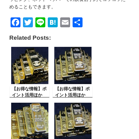
めることもできます。
F
T
Li
H
E
共
a
wi
n
at
m
有
Related Posts:
c
tt
e
e
ail
e
er
n
b
a
o
o
【お得な情報】ポ
k
【お得な情報】ポ
イント活用ほか
イント活用ほか