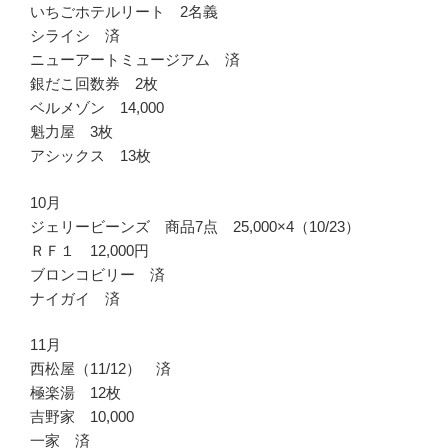
いちごホテルリート 2名義
シライシ 済
ニューアートミュージアム 済
銀だこ回数券 2枚
ベルメゾン 14,000
魁力屋 3枚
アシックス 13枚
10月
ジェリービーンズ 商品7点 25,000×4（10/23）
ＲＦ１ 12,000円
ブロンコビリー 済
ナイガイ 済
11月
西松屋（11/12） 済
極楽湯 12枚
吉野家 10,000
一家 済