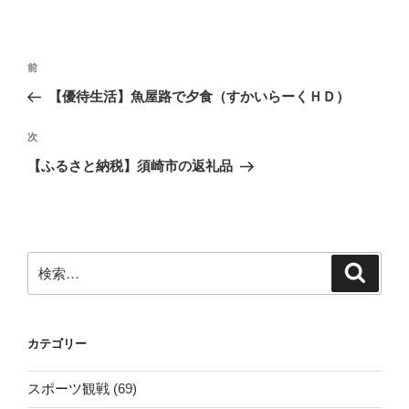
投
前
前
稿
の
【優待生活】魚屋路で夕食（すかいらーくＨＤ）
ナ
投
ビ
稿
次
次
ゲ
の
【ふるさと納税】須崎市の返礼品
投
ー
稿
シ
ョ
ン
検
検
索
索:
カテゴリー
スポーツ観戦
(69)