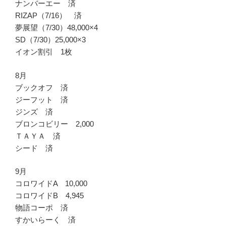
ナンバーエー 済
RIZAP（7/16） 済
夢展望（7/30）48,000×4
SD（7/30）25,000×3
イオン割引 1枚
8月
ブックオフ 済
ジーフット 済
ジンズ 済
ブロンコビリー 2,000
ＴＡＹＡ 済
シード 済
9月
コロワイドA 10,000
コロワイドB 4,945
物語コーポ 済
すかいらーく 済