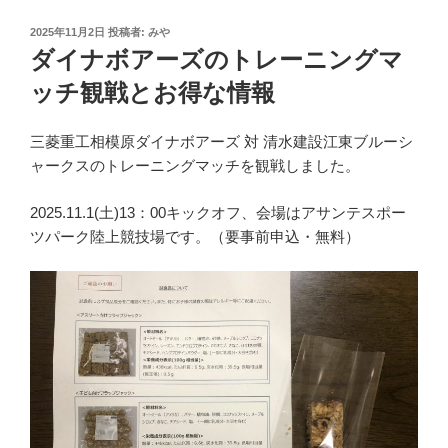
投
2025年11月2日
投稿者:
みや
稿
ダイナボアーズのトレーニングマ
日:
ッチ観戦とお得な情報
三菱重工相模原ダイナボアーズ 対 清水建設江東ブルーシ
ャークスのトレーニングマッチを観戦しました。
2025.11.1(土)13：00キックオフ、会場はアサンテスポー
ツパーク陸上競技場です。（要事前申込・無料）