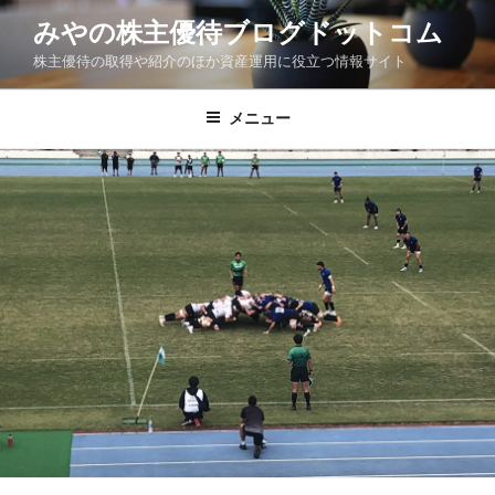
コ
みやの株主優待ブログドットコム
ン
株主優待の取得や紹介のほか資産運用に役立つ情報サイト
テ
ン
ツ
メニュー
へ
ス
キ
ッ
プ