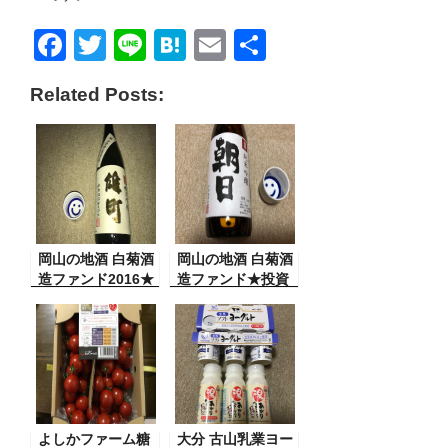
F
T
Li
H
E
共
a
wi
n
at
m
有
Related Posts:
c
tt
e
e
ail
e
er
n
b
a
o
o
岡山の地酒 白菊酒
k
岡山の地酒 白菊酒
造ファンド2016★
造ファンド★投資
投資家特典到着
家特典到着
よしかファーム糖
大分 古山乳業ヨー