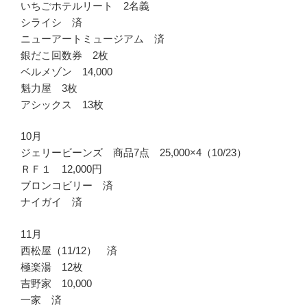
いちごホテルリート 2名義
シライシ 済
ニューアートミュージアム 済
銀だこ回数券 2枚
ベルメゾン 14,000
魁力屋 3枚
アシックス 13枚
10月
ジェリービーンズ 商品7点 25,000×4（10/23）
ＲＦ１ 12,000円
ブロンコビリー 済
ナイガイ 済
11月
西松屋（11/12） 済
極楽湯 12枚
吉野家 10,000
一家 済