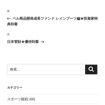
投
前
前
稿
の
ベル商品開発成長ファンド レインブーツ編★投資家特
ナ
投
典到着
ビ
稿
ゲ
次
次
の
ー
日本管財★優待到着
投
シ
稿
ョ
ン
検
検
索
索:
カテゴリー
スポーツ観戦
(68)