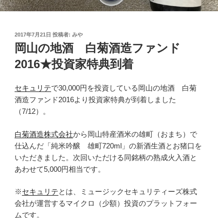
投
2017年7月21日
投稿者:
みや
稿
岡山の地酒 白菊酒造ファンド
日:
2016★投資家特典到着
セキュリテ
で30,000円を投資している岡山の地酒 白菊
酒造ファンド2016より投資家特典が到着しました
（7/12）。
白菊酒造株式会社
から岡山特産酒米の雄町（おまち）で
仕込んだ「純米吟醸 雄町720ml」の新酒生酒とお猪口を
いただきました。次回いただける同銘柄の熟成火入酒と
あわせて5,000円相当です。
※
セキュリテ
とは、ミュージックセキュリティーズ株式
会社が運営するマイクロ（少額）投資のプラットフォー
ムです。