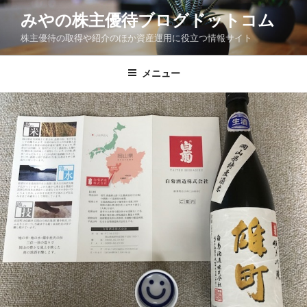
コ
みやの株主優待ブログドットコム
ン
株主優待の取得や紹介のほか資産運用に役立つ情報サイト
テ
ン
ツ
メニュー
へ
ス
キ
ッ
プ