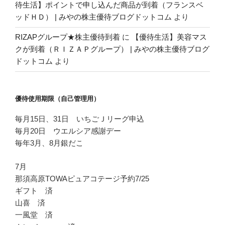
待生活】ポイントで申し込んだ商品が到着（フランスベ
ッドＨＤ） | みやの株主優待ブログドットコム
より
RIZAPグループ★株主優待到着
に
【優待生活】美容マス
クが到着（ＲＩＺＡＰグループ） | みやの株主優待ブログ
ドットコム
より
優待使用期限（自己管理用）
毎月15日、31日 いちごＪリーグ申込
毎月20日 ウエルシア感謝デー
毎年3月、8月銀だこ
7月
那須高原TOWAピュアコテージ予約7/25
ギフト 済
山喜 済
一風堂 済