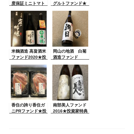
度保証ミニトマト
グルトファンド★
ファンド★投資家
投資家特典到着
特典到着
米鶴酒造 高畠酒米
岡山の地酒 白菊
ファンド2020★投
酒造ファンド
資家特典到着
2017★投資家特典
香住の誇り香住ガ
南部美人ファンド
ニPRファンド★投
2016★投資家特典
資家特典到着
到着