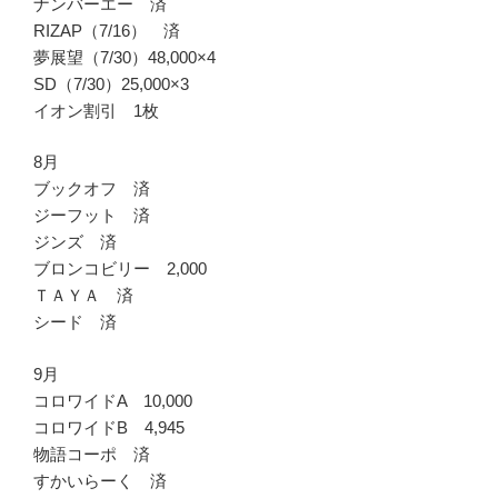
ナンバーエー 済
RIZAP（7/16） 済
夢展望（7/30）48,000×4
SD（7/30）25,000×3
イオン割引 1枚
8月
ブックオフ 済
ジーフット 済
ジンズ 済
ブロンコビリー 2,000
ＴＡＹＡ 済
シード 済
9月
コロワイドA 10,000
コロワイドB 4,945
物語コーポ 済
すかいらーく 済