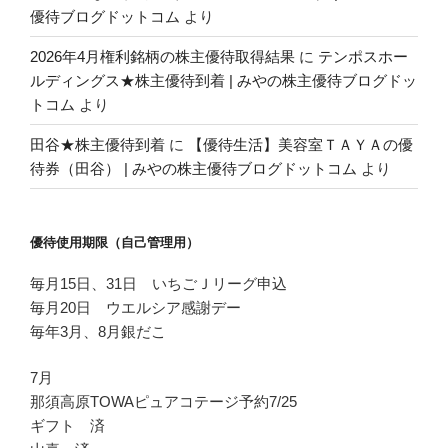
優待ブログドットコム
より
2026年4月権利銘柄の株主優待取得結果
に
テンポスホー
ルディングス★株主優待到着 | みやの株主優待ブログドッ
トコム
より
田谷★株主優待到着
に
【優待生活】美容室ＴＡＹＡの優
待券（田谷） | みやの株主優待ブログドットコム
より
優待使用期限（自己管理用）
毎月15日、31日 いちごＪリーグ申込
毎月20日 ウエルシア感謝デー
毎年3月、8月銀だこ
7月
那須高原TOWAピュアコテージ予約7/25
ギフト 済