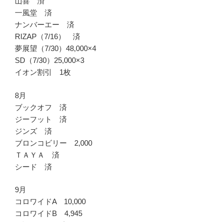
山喜 済
一風堂 済
ナンバーエー 済
RIZAP（7/16） 済
夢展望（7/30）48,000×4
SD（7/30）25,000×3
イオン割引 1枚
8月
ブックオフ 済
ジーフット 済
ジンズ 済
ブロンコビリー 2,000
ＴＡＹＡ 済
シード 済
9月
コロワイドA 10,000
コロワイドB 4,945