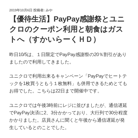
投
2019年10月6日
投稿者:
みや
稿
【優待生活】PayPay感謝祭とユニ
日:
クロのクーポン利用と朝食はガス
トへ（すかいらーくＨＤ）
昨日10/5は、１日限定でPayPay感謝祭の20％割引があり
ましたので利用してきました。
ユニクロで利用出来るキャンペーン「PayPayでヒートテ
ックを1枚買うともう１枚無料」も併用できるためとても
お得でした。こちらは22日まで開催中です。
ユニクロでは午後3時前にレジに並びましたが、通信遅延
でPayPay決済に2、3分かかっており、大行列で30分程度
かかりました。店員さんに聞くと午後から通信遅延が発
生しているとのことでした。