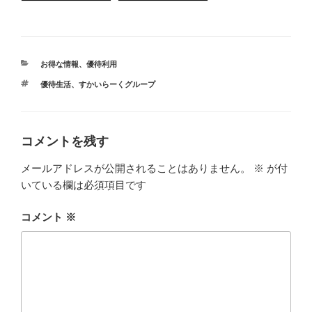
（すかいらーくＨ
（すかいらーくＨ
Ｄ）
Ｄ）
カ
お得な情報
、
優待利用
テ
タ
優待生活
、
すかいらーくグループ
ゴ
グ
リ
ー
コメントを残す
メールアドレスが公開されることはありません。
※
が付
いている欄は必須項目です
コメント
※