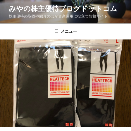
コ
みやの株主優待ブログドットコム
ン
株主優待の取得や紹介のほか資産運用に役立つ情報サイト
テ
ン
ツ
メニュー
へ
ス
キ
ッ
プ