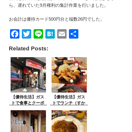
ら、遅れていた9月権利の集計作業を行いました。
お会計は優待カード500円分と端数26円でした。
F
T
Li
H
E
共
a
wi
n
at
m
有
Related Posts:
c
tt
e
e
ail
e
er
n
b
a
o
o
【優待生活】ガス
k
【優待生活】ガス
トで食事とクーポ
トでランチ（すか
ンなどいろいろ
いらーくＨＤ）
（すかいらーくＨ
Ｄ）