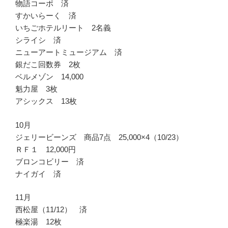
物語コーポ 済
すかいらーく 済
いちごホテルリート 2名義
シライシ 済
ニューアートミュージアム 済
銀だこ回数券 2枚
ベルメゾン 14,000
魁力屋 3枚
アシックス 13枚
10月
ジェリービーンズ 商品7点 25,000×4（10/23）
ＲＦ１ 12,000円
ブロンコビリー 済
ナイガイ 済
11月
西松屋（11/12） 済
極楽湯 12枚