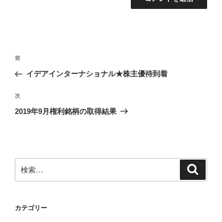
投
前
前
稿
の
イデアインターナショナル★株主優待到着
ナ
投
ビ
稿
次
次
ゲ
の
2019年9月権利銘柄の取得結果
投
ー
稿
シ
ョ
ン
検
検
索
索:
カテゴリー