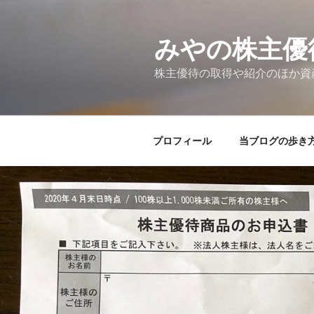
コ
ン
テ
みやの株主優
ン
株主優待の取得や紹介のほか資
ツ
へ
ス
キ
プロフィール
当ブログの歩き
ッ
プ