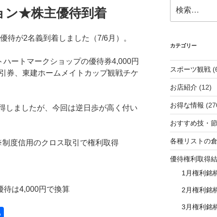
検
ョン★株主優待到着
索:
優待が2名義到着しました（7/6月）。
カテゴリー
トハートマークショップの優待券4,000円
スポーツ観戦
(
割引券、東建ホームメイトカップ観戦チケ
お店紹介
(12)
お得な情報
(27
得しましたが、今回は逆日歩が高く付い
おすすめ技・
各種リストの
※制度信用のクロス取引で権利取得
優待権利取得
1月権利銘
優待は4,000円で換算
2月権利銘
3月権利銘
共