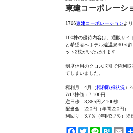
稿
東建コーポレーシ
日:
1766
東建コーポレーション
より
100株の優待内容は、通販サイ
と希望者へホテル辿温泉30％
ット2枚がいただけます。
制度信用のクロス取引で権利取
てしまいました。
権利月：4月（
権利取得状況
）
7/17株価：7,100円
逆日歩：3,385円／100株
配当金：220円（年間220円）
利回り：3.7％（年間3.7％）※
F
T
Li
H
E