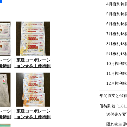
4月権利銘
有
5月権利銘
6月権利銘
7月権利銘
8月権利銘
9月権利銘
レーシ
東建コーポレーシ
10月権利
優待到
ョン★株主優待到
着
11月権利
12月権利
年間収支と保
優待到着
(1,81
レーシ
東建コーポレーシ
送付先が変
優待到
ョン★株主優待到
着
隠れ株主優