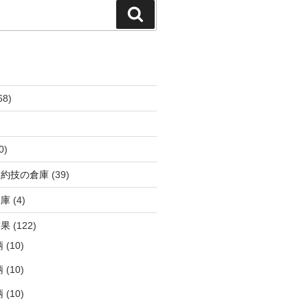
検
索
68)
0)
節約技の倉庫
(39)
倉庫
(4)
結果
(122)
柄
(10)
柄
(10)
柄
(10)