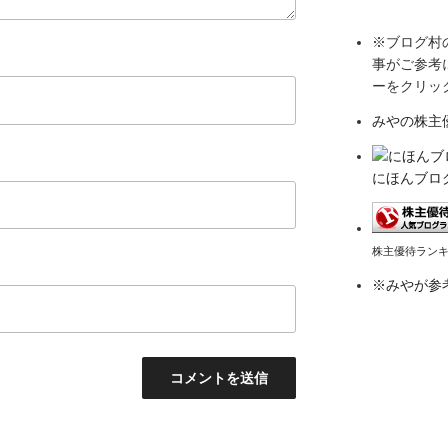
※ブログ村
事がご参考
ーをクリッ
みやの株主
にほんブロ
株主優待ラン
※みやが参