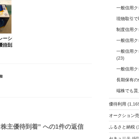
一般信用ク
現物取引で
制度信用ク
レーシ
一般信用ク
優待到
一般信用ク
(23)
一般信用ク
着
長期保有の
端株でも貰
優待利用
(1,16
オークション
株主優待到着” への1件の返信
ふるさと納税
(
セキュリテ
(60