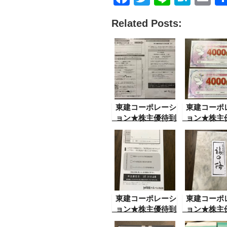
a
wi
n
at
m
Related Posts:
c
tt
e
e
ail
e
er
n
b
a
o
o
k
東建コーポレーシ
東建コーポ
ョン★株主優待到
ョン★株主
着
着
東建コーポレーシ
東建コーポ
ョン★株主優待到
ョン★株主
着
着