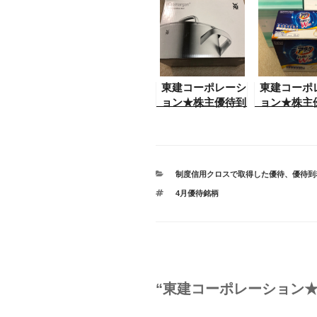
東建コーポレーシ
東建コーポ
ョン★株主優待到
ョン★株主
着
着
カ
制度信用クロスで取得した優待
、
優待到
テ
タ
4月優待銘柄
ゴ
グ
リ
ー
“東建コーポレーション★