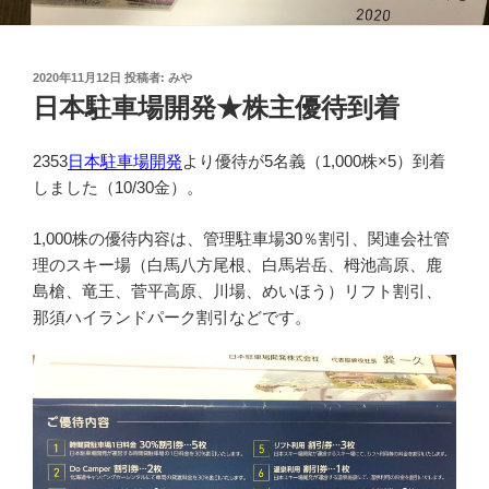
投
2020年11月12日
投稿者:
みや
稿
日本駐車場開発★株主優待到着
日:
2353
日本駐車場開発
より優待が5名義（1,000株×5）到着
しました（10/30金）。
1,000株の優待内容は、管理駐車場30％割引、関連会社管
理のスキー場（白馬八方尾根、白馬岩岳、栂池高原、鹿
島槍、竜王、菅平高原、川場、めいほう）リフト割引、
那須ハイランドパーク割引などです。