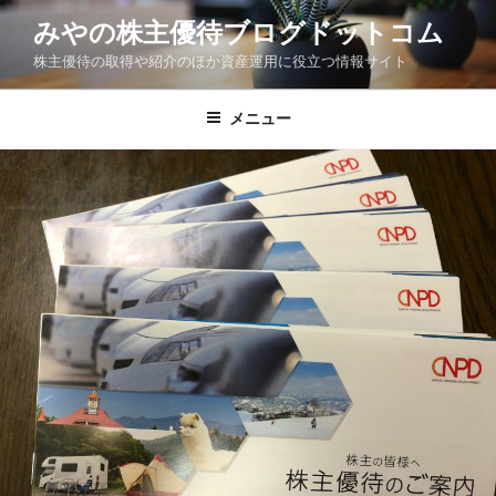
コ
みやの株主優待ブログドットコム
ン
株主優待の取得や紹介のほか資産運用に役立つ情報サイト
テ
ン
ツ
メニュー
へ
ス
キ
ッ
プ