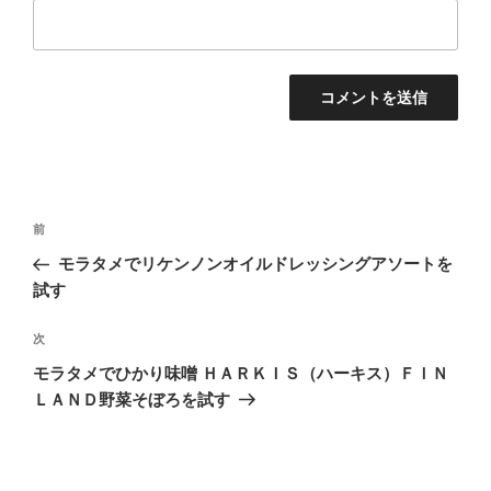
投
前
前
稿
の
モラタメでリケンノンオイルドレッシングアソートを
ナ
投
試す
ビ
稿
ゲ
次
次
の
ー
モラタメでひかり味噌 ＨＡＲＫＩＳ（ハーキス）ＦＩＮ
投
シ
ＬＡＮＤ野菜そぼろを試す
稿
ョ
ン