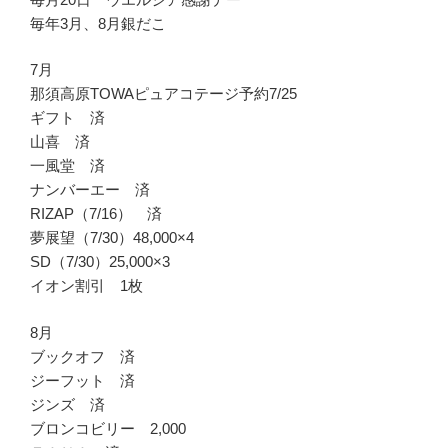
毎年3月、8月銀だこ
7月
那須高原TOWAピュアコテージ予約7/25
ギフト 済
山喜 済
一風堂 済
ナンバーエー 済
RIZAP（7/16） 済
夢展望（7/30）48,000×4
SD（7/30）25,000×3
イオン割引 1枚
8月
ブックオフ 済
ジーフット 済
ジンズ 済
ブロンコビリー 2,000