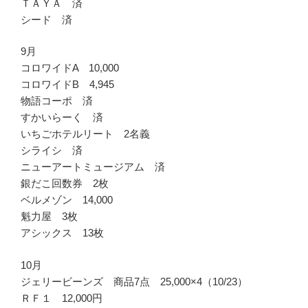
ＴＡＹＡ 済
シード 済
9月
コロワイドA 10,000
コロワイドB 4,945
物語コーポ 済
すかいらーく 済
いちごホテルリート 2名義
シライシ 済
ニューアートミュージアム 済
銀だこ回数券 2枚
ベルメゾン 14,000
魁力屋 3枚
アシックス 13枚
10月
ジェリービーンズ 商品7点 25,000×4（10/23）
ＲＦ１ 12,000円