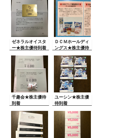
ゼネラルオイスタ
ＤＣＭホールディ
ー★株主優待到着
ングス★株主優待
到着
千趣会★株主優待
ユーシン★株主優
到着
待到着