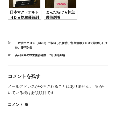
日本マクドナルド
まんだらけ★株主
ＨＤ★株主優待到
優待到着
着
カ
一般信用クロス（GMO）で取得した優待
、
制度信用クロスで取得した優
テ
待
、
優待到着
ゴ
タ
高利回りの株主優待銘柄
、
7月優待銘柄
リ
グ
ー
コメントを残す
メールアドレスが公開されることはありません。
※
が付
いている欄は必須項目です
コメント
※