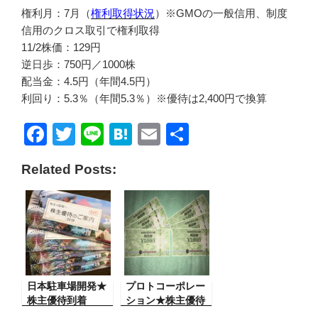
権利月：7月（
権利取得状況
）※GMOの一般信用、制度
信用のクロス取引で権利取得
11/2株価：129円
逆日歩：750円／1000株
配当金：4.5円（年間4.5円）
利回り：5.3％（年間5.3％）※優待は2,400円で換算
F
T
Li
H
E
共
a
wi
n
at
m
有
Related Posts:
c
tt
e
e
ail
e
er
n
b
a
o
o
日本駐車場開発★
k
プロトコーポレー
株主優待到着
ション★株主優待
到着