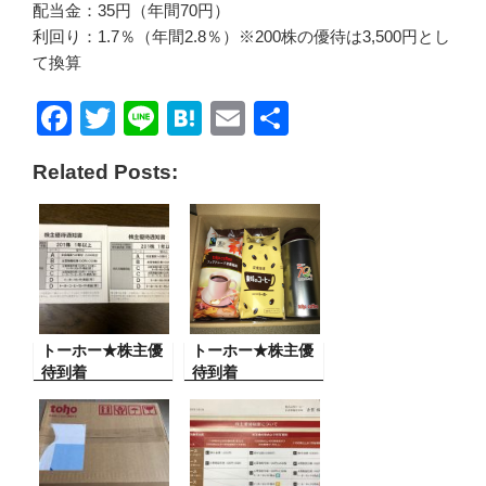
配当金：35円（年間70円）
利回り：1.7％（年間2.8％）※200株の優待は3,500円とし
て換算
F
T
Li
H
E
共
a
wi
n
at
m
有
Related Posts:
c
tt
e
e
ail
e
er
n
b
a
o
o
トーホー★株主優
k
トーホー★株主優
待到着
待到着