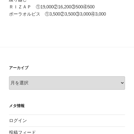
ＲＩＺＡＰ ①19,000②16,200③500④500
ポーラオルビス ①3,500②3,500③3,000④3,000
アーカイブ
ア
ー
カ
イ
メタ情報
ブ
ログイン
投稿フィード