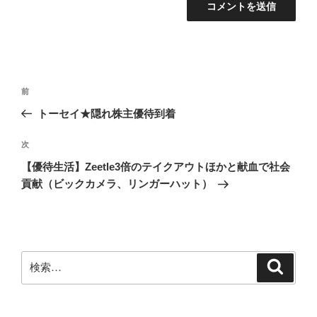
投
前
前
稿
の
トーセイ★隠れ株主優待到着
ナ
投
ビ
稿
次
次
ゲ
の
【優待生活】Zeetle3倍のテイクアウトほかと献血で社会
投
ー
貢献（ビックカメラ、リンガーハット）
稿
シ
ョ
ン
検
検
索
索: