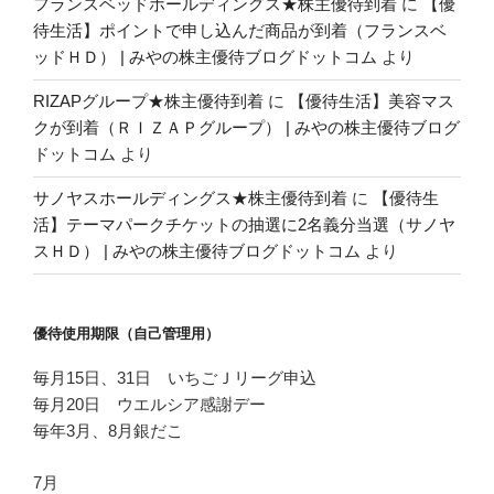
フランスベッドホールディングス★株主優待到着
に
【優
待生活】ポイントで申し込んだ商品が到着（フランスベ
ッドＨＤ） | みやの株主優待ブログドットコム
より
RIZAPグループ★株主優待到着
に
【優待生活】美容マス
クが到着（ＲＩＺＡＰグループ） | みやの株主優待ブログ
ドットコム
より
サノヤスホールディングス★株主優待到着
に
【優待生
活】テーマパークチケットの抽選に2名義分当選（サノヤ
スＨＤ） | みやの株主優待ブログドットコム
より
優待使用期限（自己管理用）
毎月15日、31日 いちごＪリーグ申込
毎月20日 ウエルシア感謝デー
毎年3月、8月銀だこ
7月