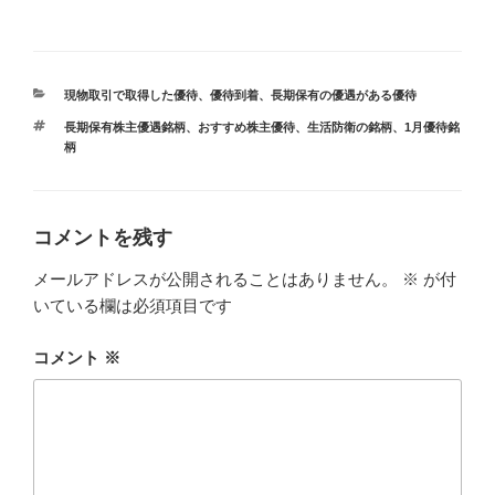
カ
現物取引で取得した優待
、
優待到着
、
長期保有の優遇がある優待
テ
タ
長期保有株主優遇銘柄
、
おすすめ株主優待
、
生活防衛の銘柄
、
1月優待銘
ゴ
グ
柄
リ
ー
コメントを残す
メールアドレスが公開されることはありません。
※
が付
いている欄は必須項目です
コメント
※