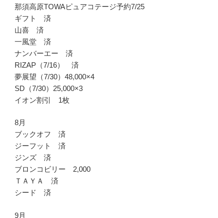
那須高原TOWAピュアコテージ予約7/25
ギフト 済
山喜 済
一風堂 済
ナンバーエー 済
RIZAP（7/16） 済
夢展望（7/30）48,000×4
SD（7/30）25,000×3
イオン割引 1枚
8月
ブックオフ 済
ジーフット 済
ジンズ 済
ブロンコビリー 2,000
ＴＡＹＡ 済
シード 済
9月