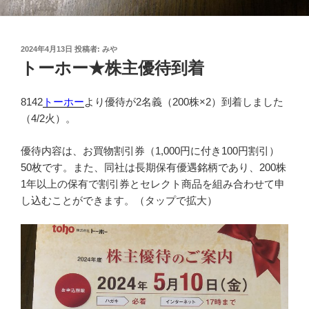
投
2024年4月13日
投稿者:
みや
稿
トーホー★株主優待到着
日:
8142
トーホー
より優待が2名義（200株×2）到着しました
（4/2火）。
優待内容は、お買物割引券（1,000円に付き100円割引）
50枚です。また、同社は長期保有優遇銘柄であり、200株
1年以上の保有で割引券とセレクト商品を組み合わせて申
し込むことができます。（タップで拡大）