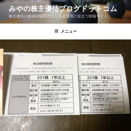
コ
みやの株主優待ブログドットコム
ン
株主優待の取得や紹介のほか資産運用に役立つ情報サイト
テ
ン
ツ
メニュー
へ
ス
キ
ッ
プ