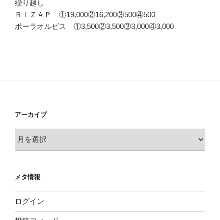
繰り越し
ＲＩＺＡＰ ①19,000②16,200③500④500
ポーラオルビス ①3,500②3,500③3,000④3,000
アーカイブ
ア
ー
カ
イ
メタ情報
ブ
ログイン