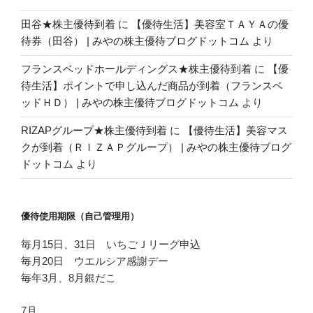
田谷★株主優待到着
に
【優待生活】美容室ＴＡＹＡの優
待券（田谷） | みやの株主優待ブログドットコム
より
フランスベッドホールディングス★株主優待到着
に
【優
待生活】ポイントで申し込んだ商品が到着（フランスベ
ッドＨＤ） | みやの株主優待ブログドットコム
より
RIZAPグループ★株主優待到着
に
【優待生活】美容マス
クが到着（ＲＩＺＡＰグループ） | みやの株主優待ブログ
ドットコム
より
優待使用期限（自己管理用）
毎月15日、31日 いちごＪリーグ申込
毎月20日 ウエルシア感謝デー
毎年3月、8月銀だこ
7月