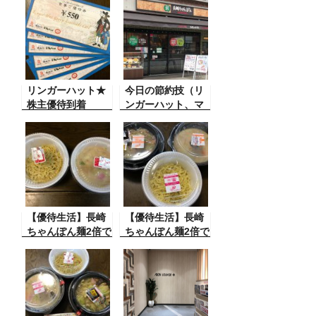
リンガーハット★
今日の節約技（リ
株主優待到着
ンガーハット、マ
ツキヨ）
【優待生活】長崎
【優待生活】長崎
ちゃんぽん麺2倍で
ちゃんぽん麺2倍で
ジートルポイント3
Zeetleポイント3倍
倍（リンガーハッ
（リンガーハッ
ト）
ト）