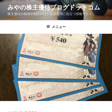
コ
みやの株主優待ブログドットコム
ン
株主優待の取得や紹介のほか資産運用に役立つ情報サイト
テ
ン
ツ
メニュー
へ
ス
キ
ッ
プ