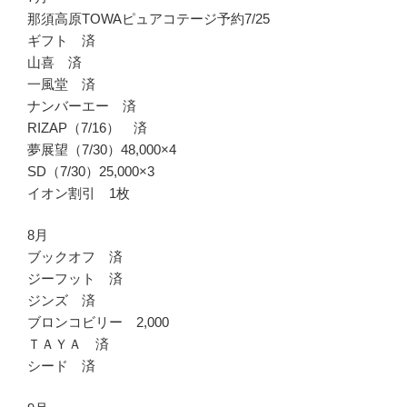
那須高原TOWAピュアコテージ予約7/25
ギフト 済
山喜 済
一風堂 済
ナンバーエー 済
RIZAP（7/16） 済
夢展望（7/30）48,000×4
SD（7/30）25,000×3
イオン割引 1枚
8月
ブックオフ 済
ジーフット 済
ジンズ 済
ブロンコビリー 2,000
ＴＡＹＡ 済
シード 済