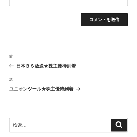
投
前
前
稿
の
日本ＢＳ放送★株主優待到着
ナ
投
ビ
稿
次
次
ゲ
の
ユニオンツール★株主優待到着
投
ー
稿
シ
ョ
ン
検
検
索
索: