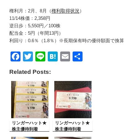
権利月：2月、8月（
権利取得状況
）
11/14株価：2,358円
逆日歩：5,550円／100株
配当金：5円（年間13円）
利回り：0.6％（1.8％）※長期保有時の優待額面で換算
F
T
Li
H
E
共
a
wi
n
at
m
有
Related Posts:
c
tt
e
e
ail
e
er
n
b
a
o
o
リンガーハット★
k
リンガーハット★
株主優待到着
株主優待到着