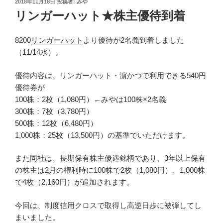
投
2018年11月18日
投稿者:
みや
稿
リンガーハット★株主優待到着
日:
8200
リンガーハット
より優待が2名義到着しました
（11/14水）。
優待内容は、リンガーハット・濵かつで利用できる540円
優待券が
100株：2枚（1,080円）←みやは100株×2名義
300株：7枚（3,780円）
500株：12枚（6,480円）
1,000株：25枚（13,500円）の基準でいただけます。
また同社は、長期保有株主優遇銘柄であり、3年以上保有
の株主は2月の権利時に100株で2枚（1,080円）、1,000株
で4枚（2,160円）が追加されます。
今回は、制度信用クロスで取得し高逆日歩に被弾してし
まいました。