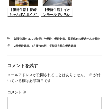
【優待生活】長崎
【優待生活】イオ
ちゃんぽん皿うど
ンモールでいろい
んをテイクアウト
ろ（クリレス、リ
（リンガーハッ
ンガーハット、ハ
ト）
ピンズ、ヴィレヴ
ァン、イオン、イ
カ
オン北海道）
制度信用クロスで取得した優待
、
優待到着
、
長期保有の優遇がある優待
テ
タ
2月優待銘柄
、
8月優待銘柄
、
長期保有株主優遇銘柄
ゴ
グ
リ
ー
コメントを残す
メールアドレスが公開されることはありません。
※
が付
いている欄は必須項目です
コメント
※