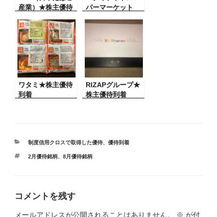
産業）★株主優待
パーマーケット
到着
HD★株主優待到着
ワタミ★株主優待
RIZAPグループ★
到着
株主優待到着
カ
制度信用クロスで取得した優待
、
優待到着
テ
タ
2月優待銘柄
、
8月優待銘柄
ゴ
グ
リ
ー
コメントを残す
メールアドレスが公開されることはありません。
※
が付