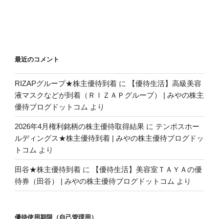
最近のコメント
RIZAPグループ★株主優待到着
に
【優待生活】高級美容
液マスクなどが到着（ＲＩＺＡＰグループ） | みやの株主
優待ブログドットコム
より
2026年4月権利銘柄の株主優待取得結果
に
テンポスホー
ルディングス★株主優待到着 | みやの株主優待ブログドッ
トコム
より
田谷★株主優待到着
に
【優待生活】美容室ＴＡＹＡの優
待券（田谷） | みやの株主優待ブログドットコム
より
優待使用期限（自己管理用）