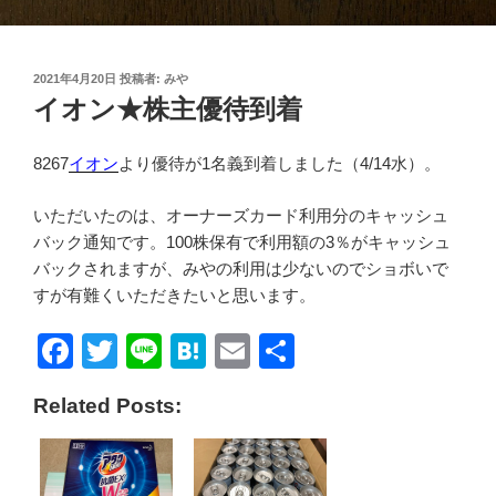
投
2021年4月20日
投稿者:
みや
稿
イオン★株主優待到着
日:
8267
イオン
より優待が1名義到着しました（4/14水）。
いただいたのは、オーナーズカード利用分のキャッシュ
バック通知です。100株保有で利用額の3％がキャッシュ
バックされますが、みやの利用は少ないのでショボいで
すが有難くいただきたいと思います。
F
T
Li
H
E
共
a
wi
n
at
m
有
Related Posts:
c
tt
e
e
ail
e
er
n
b
a