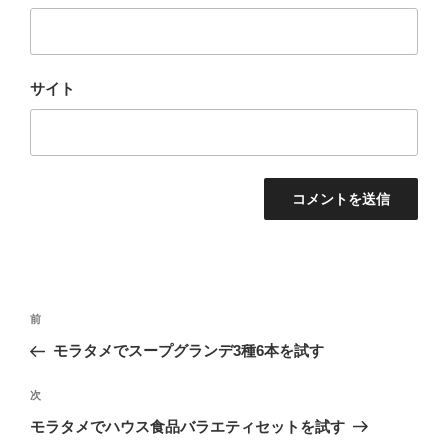
サイト
投
前
前
稿
の
モラタメでスープグランデ3種6本を試す
ナ
投
ビ
稿
次
次
ゲ
の
モラタメでハウス食品バラエティセットを試す
投