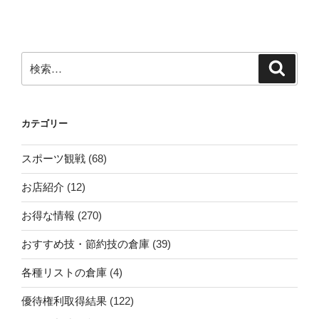
ー
稿
シ
ョ
ン
検
検
索
索:
カテゴリー
スポーツ観戦
(68)
お店紹介
(12)
お得な情報
(270)
おすすめ技・節約技の倉庫
(39)
各種リストの倉庫
(4)
優待権利取得結果
(122)