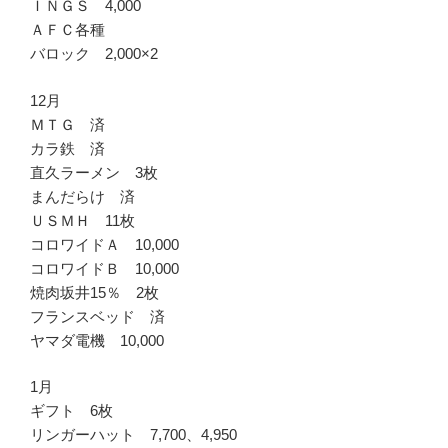
ＩＮＧＳ 4,000
ＡＦＣ各種
バロック 2,000×2
12月
ＭＴＧ 済
カラ鉄 済
直久ラーメン 3枚
まんだらけ 済
ＵＳＭＨ 11枚
コロワイドＡ 10,000
コロワイドＢ 10,000
焼肉坂井15％ 2枚
フランスベッド 済
ヤマダ電機 10,000
1月
ギフト 6枚
リンガーハット 7,700、4,950