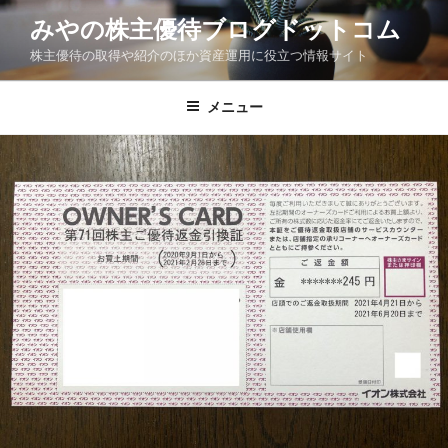
コ
みやの株主優待ブログドットコム
ン
株主優待の取得や紹介のほか資産運用に役立つ情報サイト
テ
ン
ツ
メニュー
へ
ス
キ
ッ
プ