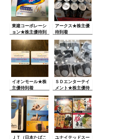
o
o
東建コーポレーシ
k
アークス★株主優
ョン★株主優待到
待到着
着
イオンモール★株
ＳＤエンターテイ
主優待到着
メント★株主優待
到着
ＪＴ（日本たばこ
ユナイテッドスー