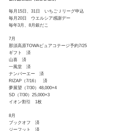
毎月15日、31日 いちごＪリーグ申込
毎月20日 ウエルシア感謝デー
毎年3月、8月銀だこ
7月
那須高原TOWAピュアコテージ予約7/25
ギフト 済
山喜 済
一風堂 済
ナンバーエー 済
RIZAP（7/16） 済
夢展望（7/30）48,000×4
SD（7/30）25,000×3
イオン割引 1枚
8月
ブックオフ 済
ジーフット 済