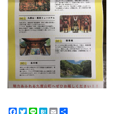
F
T
Li
H
E
共