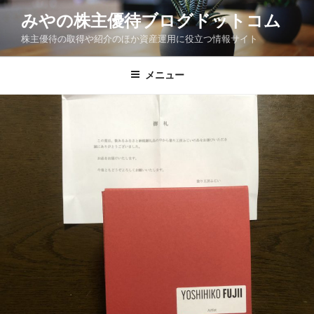
コ
みやの株主優待ブログドットコム
ン
株主優待の取得や紹介のほか資産運用に役立つ情報サイト
テ
ン
ツ
メニュー
へ
ス
キ
ッ
プ