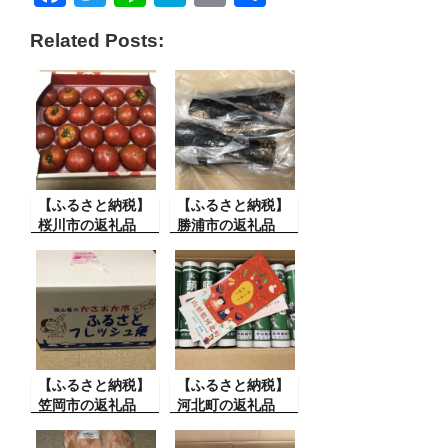
a
wi
n
at
m
有
Related Posts:
c
tt
e
e
ail
e
er
n
b
a
o
o
【ふるさと納税】
k
【ふるさと納税】
桜川市の返礼品
勝浦市の返礼品
【ふるさと納税】
【ふるさと納税】
笠岡市の返礼品
河北町の返礼品