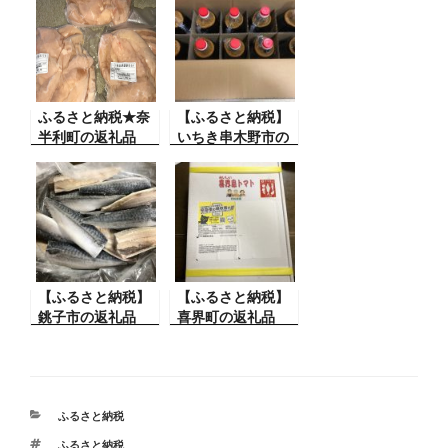
ふるさと納税★奈
【ふるさと納税】
半利町の返礼品
いちき串木野市の
返礼品
【ふるさと納税】
【ふるさと納税】
銚子市の返礼品
喜界町の返礼品
カ
ふるさと納税
テ
タ
ふるさと納税