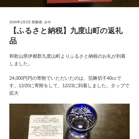
投
2026年1月3日
投稿者:
みや
稿
【ふるさと納税】九度山町の返礼
日:
品
和歌山県伊都郡九度山町よりふるさと納税のお礼が到着
しました。
24,000円円の寄附でいただいたのは、箔舞切子40ccで
す。12/20に寄附をして、12/23に到着しました。タップで
拡大