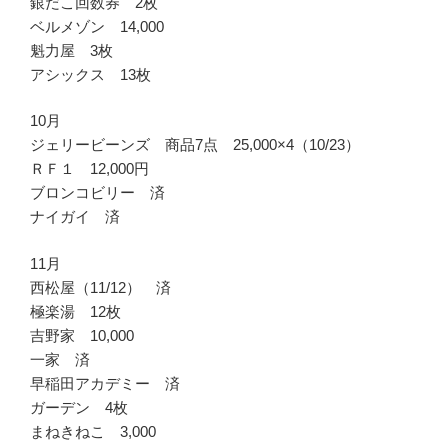
銀だこ回数券 2枚
ベルメゾン 14,000
魁力屋 3枚
アシックス 13枚
10月
ジェリービーンズ 商品7点 25,000×4（10/23）
ＲＦ１ 12,000円
ブロンコビリー 済
ナイガイ 済
11月
西松屋（11/12） 済
極楽湯 12枚
吉野家 10,000
一家 済
早稲田アカデミー 済
ガーデン 4枚
まねきねこ 3,000