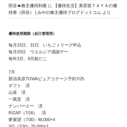
田谷★株主優待到着
に
【優待生活】美容室ＴＡＹＡの優
待券（田谷） | みやの株主優待ブログドットコム
より
優待使用期限（自己管理用）
毎月15日、31日 いちごＪリーグ申込
毎月20日 ウエルシア感謝デー
毎年3月、8月銀だこ
7月
那須高原TOWAピュアコテージ予約7/25
ギフト 済
山喜 済
一風堂 済
ナンバーエー 済
RIZAP（7/16） 済
夢展望（7/30）48,000×4
SD（7/30）25,000×3