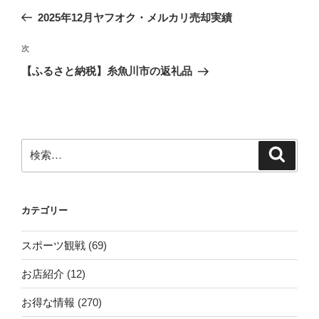
稿
の
2025年12月ヤフオク・メルカリ売却実績
ナ
投
ビ
稿
次
次
ゲ
の
【ふるさと納税】糸魚川市の返礼品
投
ー
稿
シ
ョ
ン
検
検
索
索:
カテゴリー
スポーツ観戦
(69)
お店紹介
(12)
お得な情報
(270)